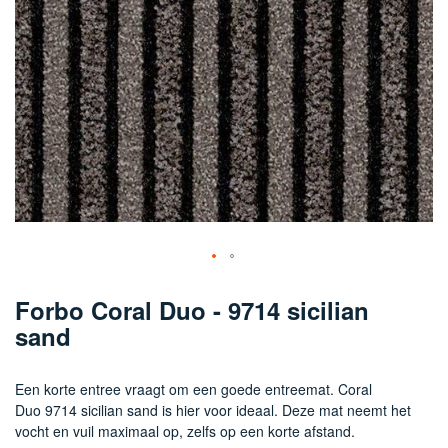
Ga
naar
Forbo Coral Duo - 9714 sicilian
het
sand
begin
van
de
Een korte entree vraagt om een goede entreemat. Coral
afbeeldingen-
Duo 9714 sicilian sand is hier voor ideaal. Deze mat neemt het
gallerij
vocht en vuil maximaal op, zelfs op een korte afstand.