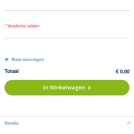
* Verplichte velden
Op
F
Staal aanvragen
Co
voorraad
Totaal
€ 0,00
D
-
97
In Winkelwagen
si
s
Details