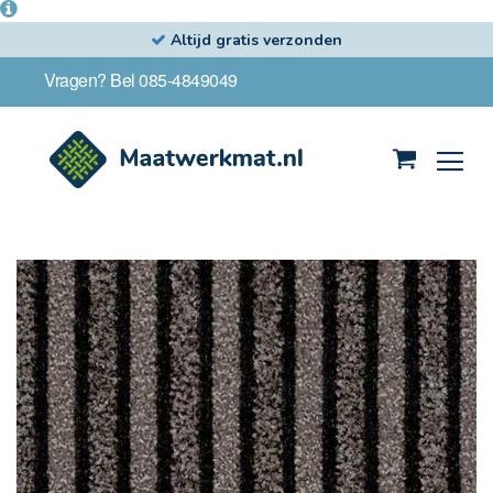
Altijd gratis verzonden
Ga
Vragen? Bel 085-4849049
naar
de
inhoud
Winkelwag
Ga
naar
het
einde
van
de
afbeeldingen-
gallerij