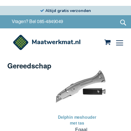
Altijd gratis verzonden
Ga
S
Vragen? Bel 085-4849049
naar
de
inhoud
Winkelwag
Gereedschap
Delphin meshouder
met tas
Egaal