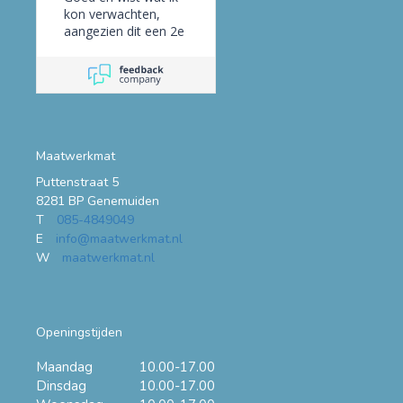
kon verwachten,
aangezien dit een 2e
bestelling was.
Maatwerkmat
Puttenstraat 5
8281 BP Genemuiden
T
085-4849049
E
info@maatwerkmat.nl
W
maatwerkmat.nl
Openingstijden
Maandag
10.00-17.00
Dinsdag
10.00-17.00