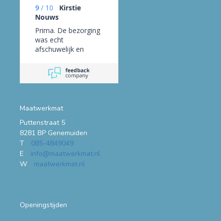
9
/
10
Kirstie
Nouws
Prima. De bezorging
was echt
afschuwelijk en
daarom zou ik hier
niet meer bestellen.
UPS kwam 5 uur
later dan gepland en
heeft de pakket voor
de deur op straat
Maatwerkmat
gezet. Gelukkig heeft
Puttenstraat 5
onze buurman het bij
8281 BP Genemuiden
hem binnen gezet.
T
085-4849049
E
info@maatwerkmat.nl
W
maatwerkmat.nl
Openingstijden