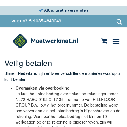
Altijd gratis verzonden
Ga
S
Vragen? Bel 085-4849049
naar
de
inhoud
Winkelwag
Veilig betalen
Binnen
Nederland
zijn er twee verschillende manieren waarop u
kunt betalen:
Overmaken via overboeking
Je kunt het totaalbedrag overmaken op rekeningnummer
NL72 RABO 0192 3117 35, Ten name van HILLFLOOR
GROUP B.V., o.v.v. het ordernummer. De bestelling wordt
pas verzonden als het totaalbedrag is bijgeschreven op de
rekening. Wanneer het totaalbedrag niet binnen 10
werkdagen op onze rekening is bijgeschreven, zijn wij