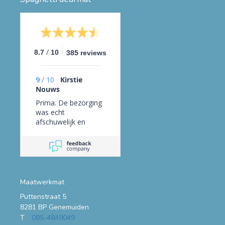
/
8.7
10
385 reviews
9
/
10
Kirstie
Nouws
Prima. De bezorging
was echt
afschuwelijk en
daarom zou ik hier
niet meer bestellen.
UPS kwam 5 uur
later dan gepland en
heeft de pakket voor
de deur op straat
Maatwerkmat
gezet. Gelukkig heeft
Puttenstraat 5
onze buurman het bij
8281 BP Genemuiden
hem binnen gezet.
T
085-4849049