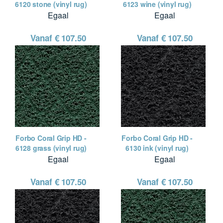
6120 stone (vinyl rug)
6123 wine (vinyl rug)
Egaal
Egaal
Vanaf €
107.50
Vanaf €
107.50
Forbo Coral Grip HD -
Forbo Coral Grip HD -
6128 grass (vinyl rug)
6130 ink (vinyl rug)
Egaal
Egaal
Vanaf €
107.50
Vanaf €
107.50