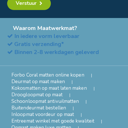
Verstuur
Waarom Maatwerkmat?
In iedere vorm leverbaar
Gratis verzending*
Binnen 2-8 werkdagen geleverd
Forbo Coral matten online kopen
Deurmat op maat maken
Kokosmatten op maat laten maken
Droogloopmat op maat
Schoonloopmat antivuilmatten
Buitendeurmat bestellen
Inloopmat voordeur op maat
Entreemat winkel met goede kwaliteit
Opmaat maken luxe matten