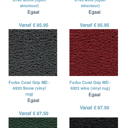
structuur)
structuur)
Egaal
Egaal
Vanaf €
85.95
Vanaf €
85.95
Forbo Coral Grip MD -
Forbo Coral Grip MD -
6920 Stone (vinyl
6923 wine (vinyl rug)
rug)
Egaal
Egaal
Vanaf €
87.50
Vanaf €
87.50