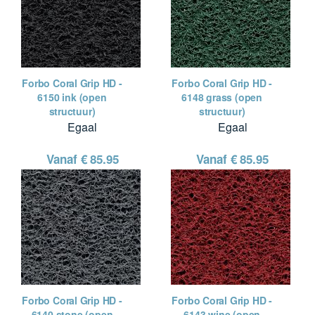
Forbo Coral Grip HD -
Forbo Coral Grip HD -
6150 ink (open
6148 grass (open
structuur)
structuur)
Egaal
Egaal
Vanaf €
85.95
Vanaf €
85.95
Forbo Coral Grip HD -
Forbo Coral Grip HD -
6140 stone (open
6143 wine (open