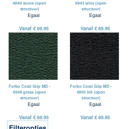
6940 stone (open
6943 wine (open
structuur)
structuur)
Egaal
Egaal
Vanaf €
69.95
Vanaf €
69.95
Forbo Coral Grip MD -
Forbo Coral Grip MD -
6948 grass (open
6950 ink (open
structuur)
structuur)
Egaal
Egaal
Vanaf €
69.95
Vanaf €
69.95
Filteropties