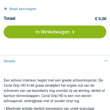
Op
F
Staal aanvragen
Co
voorraad
Totaal
€ 0,00
Gr
H
-
In Winkelwagen
61
gr
(o
st
Details
Een schoon interieur, begint met een goede schoonloopmat. De
Coral Grip HD 6148 grass verwijdert het ergste vuil van de
schoenen van uw bezoekers nog voordat zij uw woning, winkel of
kantoor binnenstappen. Coral Grip HD is een non woven
schraapmat, verkrijgbaar met of zonder vinyl rug.
• Maximale antislip dankzij toevoeging van uniek granulaat