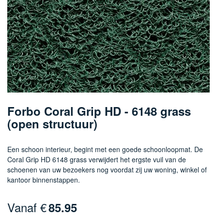
Ga
naar
Forbo Coral Grip HD - 6148 grass
het
(open structuur)
begin
van
de
Een schoon interieur, begint met een goede schoonloopmat. De
afbeeldingen-
Coral Grip HD 6148 grass verwijdert het ergste vuil van de
gallerij
schoenen van uw bezoekers nog voordat zij uw woning, winkel of
kantoor binnenstappen.
Vanaf €
85.95