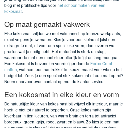
blog met praktische tips voor
het schoonmaken van een
kokosmat
.
Op maat gemaakt vakwerk
Elke kokosmat snijden we met vakmanschap in onze werkplaats,
exact volgens jouw maten. Kies je voor een kleine of juist een
extra grote mat, of voor een specifieke vorm, dan leveren we
precies wat je nodig hebt. Het materiaal is sterk en stug,
waardoor de mat een mooi stoer uiterlijk krijgt en lang meegaat.
Een kokosmat is bovendien voordeliger dan de
Forbo Coral
matten
, wat hem een aantrekkelijke keuze maakt voor wie op het
budget let. Zoek je een speciaal stuk kokosmat of een mat op rol?
Neem daarvoor even contact op met de klantenservice.
Een kokosmat in elke kleur en vorm
De natuurlijke kleur van kokos past bij vrijwel elk interieur, maar je
hoeft je niet tot naturel te beperken. Onze kokosmatten zijn
leverbaar in tien kleuren, van warm bruin en terra tot antraciet,
bordeaux, groen, grijs, rood, zwart en blauw. Zo kies je een mat
die opgaat in je vloer of juist een accent vormt bij de voordeur.