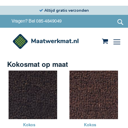
Altijd gratis verzonden
Ga
S
Vragen? Bel 085-4849049
naar
de
inhoud
Winkelwag
Kokosmat op maat
Kokos
Kokos