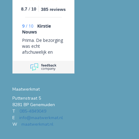
/
8.7
10
385 reviews
9
/
10
Kirstie
Nouws
Prima. De bezorging
was echt
afschuwelijk en
daarom zou ik hier
niet meer bestellen.
UPS kwam 5 uur
later dan gepland en
heeft de pakket voor
de deur op straat
Maatwerkmat
gezet. Gelukkig heeft
Puttenstraat 5
onze buurman het bij
8281 BP Genemuiden
hem binnen gezet.
T
085-4849049
E
info@maatwerkmat.nl
W
maatwerkmat.nl