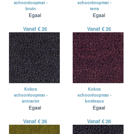
schoonloopmat -
schoonloopmat -
bruin
terra
Egaal
Egaal
Vanaf €
26
Vanaf €
26
Kokos
Kokos
schoonloopmat -
schoonloopmat -
antraciet
bordeaux
Egaal
Egaal
Vanaf €
26
Vanaf €
26