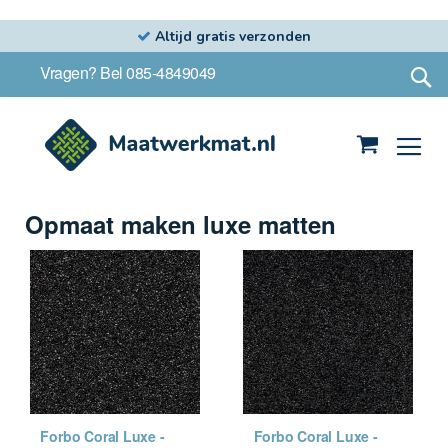
Altijd gratis verzonden
Ga
S
Vragen? Bel 085-4849049
naar
de
inhoud
Winkelwag
Opmaat maken luxe matten
Forbo Coral Luxe -
Forbo Coral Luxe -