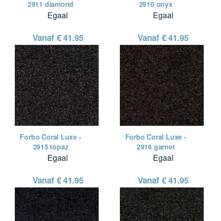
2911 diamond
2910 onyx
Egaal
Egaal
Vanaf €
41.95
Vanaf €
41.95
Forbo Coral Luxe -
Forbo Coral Luxe -
2915 topaz
2916 garnet
Egaal
Egaal
Vanaf €
41.95
Vanaf €
41.95