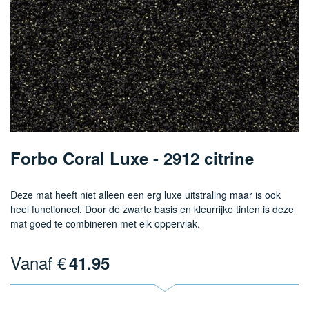
Ga
naar
Forbo Coral Luxe - 2912 citrine
het
begin
van
Deze mat heeft niet alleen een erg luxe uitstraling maar is ook
de
heel functioneel. Door de zwarte basis en kleurrijke tinten is deze
afbeeldingen-
mat goed te combineren met elk oppervlak.
gallerij
Vanaf €
41.95