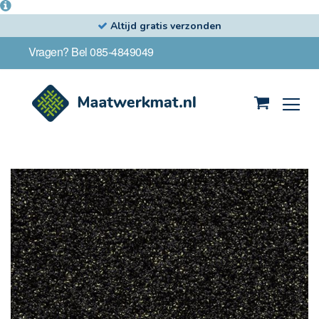
Altijd gratis verzonden
Ga
Vragen? Bel 085-4849049
naar
de
inhoud
Winkelwag
Ga
naar
het
einde
van
de
afbeeldingen-
gallerij