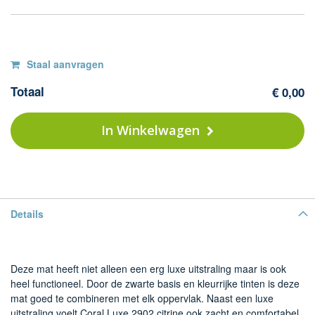
Op
F
Staal aanvragen
Co
voorraad
Totaal
€ 0,00
L
-
29
In Winkelwagen
ci
Details
Deze mat heeft niet alleen een erg luxe uitstraling maar is ook
heel functioneel. Door de zwarte basis en kleurrijke tinten is deze
mat goed te combineren met elk oppervlak. Naast een luxe
uitstraling voelt Coral Luxe 2902 citrine ook zacht en comfortabel