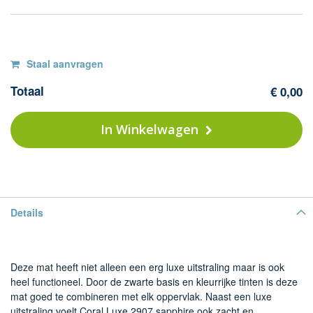
Op
F
Staal aanvragen
Co
voorraad
Totaal
€ 0,00
L
-
29
In Winkelwagen
sa
Details
Deze mat heeft niet alleen een erg luxe uitstraling maar is ook
heel functioneel. Door de zwarte basis en kleurrijke tinten is deze
mat goed te combineren met elk oppervlak. Naast een luxe
uitstraling voelt Coral Luxe 2907 sapphire ook zacht en