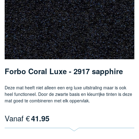
Ga
naar
Forbo Coral Luxe - 2917 sapphire
het
begin
van
Deze mat heeft niet alleen een erg luxe uitstraling maar is ook
de
heel functioneel. Door de zwarte basis en kleurrijke tinten is deze
afbeeldingen-
mat goed te combineren met elk oppervlak.
gallerij
Vanaf €
41.95