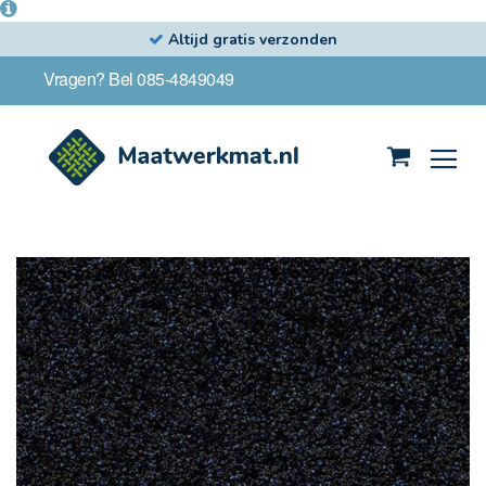
Altijd gratis verzonden
Ga
Vragen? Bel 085-4849049
naar
de
inhoud
Winkelwag
Ga
naar
het
einde
van
de
afbeeldingen-
gallerij