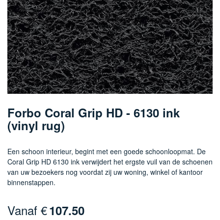
Ga
naar
Forbo Coral Grip HD - 6130 ink
het
(vinyl rug)
begin
van
de
Een schoon interieur, begint met een goede schoonloopmat. De
afbeeldingen-
Coral Grip HD 6130 ink verwijdert het ergste vuil van de schoenen
gallerij
van uw bezoekers nog voordat zij uw woning, winkel of kantoor
binnenstappen.
Vanaf €
107.50