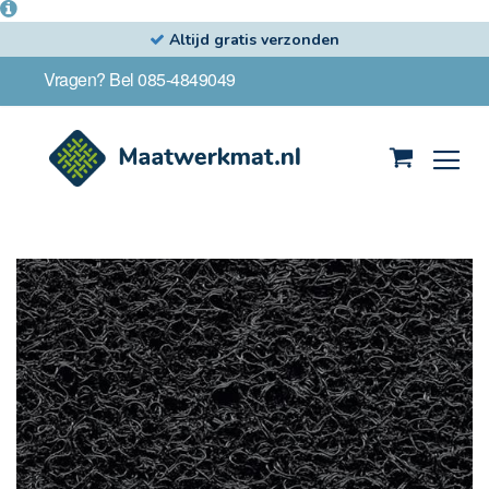
Altijd gratis verzonden
Ga
Vragen? Bel 085-4849049
naar
de
inhoud
Winkelwag
Ga
naar
het
einde
van
de
afbeeldingen-
gallerij