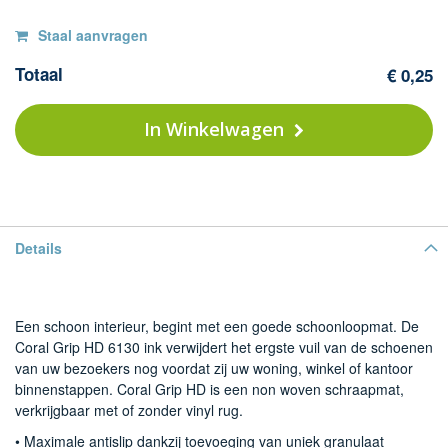
Op
F
Staal aanvragen
Co
voorraad
Totaal
€ 0,25
Gr
H
-
In Winkelwagen
61
in
(v
ru
Details
Een schoon interieur, begint met een goede schoonloopmat. De
Coral Grip HD 6130 ink verwijdert het ergste vuil van de schoenen
van uw bezoekers nog voordat zij uw woning, winkel of kantoor
binnenstappen. Coral Grip HD is een non woven schraapmat,
verkrijgbaar met of zonder vinyl rug.
• Maximale antislip dankzij toevoeging van uniek granulaat