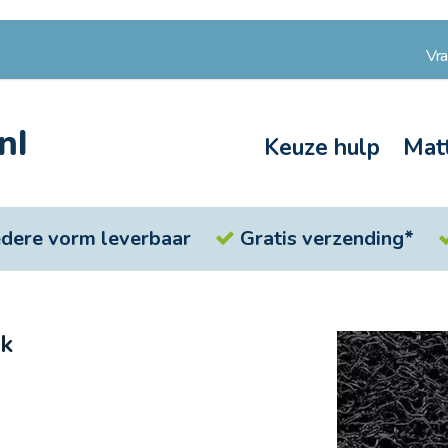
Vr
Keuze hulp
Mat
iedere vorm leverbaar
Gratis verzending*
nk
Ga
naar
het
einde
van
de
afbeeldingen-