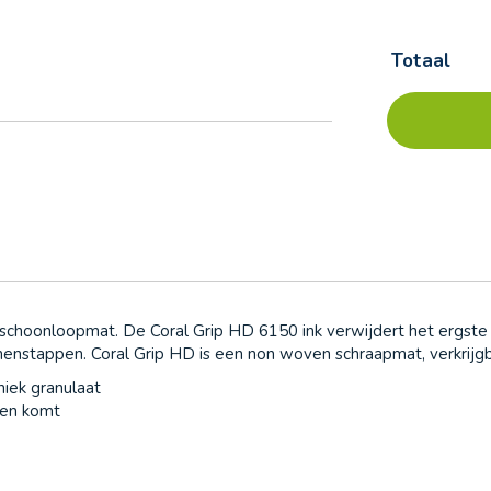
Totaal
Forbo
Op
Coral
voorraad
Grip
HD
-
6150
ink
(open
structuur)
 schoonloopmat. De Coral Grip HD 6150 ink verwijdert het ergste
nenstappen. Coral Grip HD is een non woven schraapmat, verkrijgb
niek granulaat
nnen komt