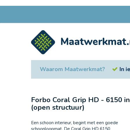
Ga
naar
de
inhoud
Waarom Maatwerkmat?
In 
Forbo Coral Grip HD - 6150 i
(open structuur)
Een schoon interieur, begint met een goede
schoonloopmat. De Coral Grip HD 6150