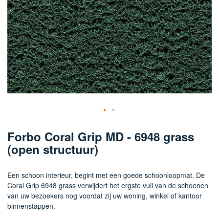
Ga
naar
Forbo Coral Grip MD - 6948 grass
het
(open structuur)
begin
van
de
Een schoon interieur, begint met een goede schoonloopmat. De
afbeeldingen-
Coral Grip 6948 grass verwijdert het ergste vuil van de schoenen
gallerij
van uw bezoekers nog voordat zij uw woning, winkel of kantoor
binnenstappen.