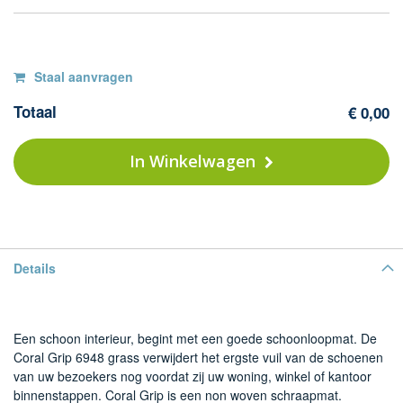
Op
F
Staal aanvragen
Co
voorraad
Totaal
€ 0,00
Gr
M
-
In Winkelwagen
69
gr
(o
st
Details
Een schoon interieur, begint met een goede schoonloopmat. De
Coral Grip 6948 grass verwijdert het ergste vuil van de schoenen
van uw bezoekers nog voordat zij uw woning, winkel of kantoor
binnenstappen. Coral Grip is een non woven schraapmat.