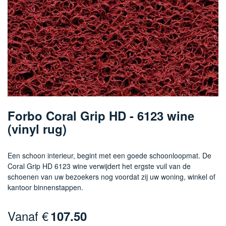
Ga
naar
Forbo Coral Grip HD - 6123 wine
het
(vinyl rug)
begin
van
de
Een schoon interieur, begint met een goede schoonloopmat. De
afbeeldingen-
Coral Grip HD 6123 wine verwijdert het ergste vuil van de
gallerij
schoenen van uw bezoekers nog voordat zij uw woning, winkel of
kantoor binnenstappen.
Vanaf €
107.50