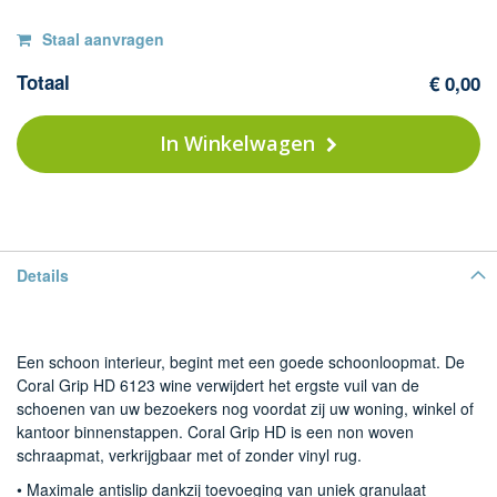
Op
F
Staal aanvragen
Co
voorraad
Totaal
€ 0,00
Gr
H
-
In Winkelwagen
61
wi
(v
ru
Details
Een schoon interieur, begint met een goede schoonloopmat. De
Coral Grip HD 6123 wine verwijdert het ergste vuil van de
schoenen van uw bezoekers nog voordat zij uw woning, winkel of
kantoor binnenstappen. Coral Grip HD is een non woven
schraapmat, verkrijgbaar met of zonder vinyl rug.
• Maximale antislip dankzij toevoeging van uniek granulaat