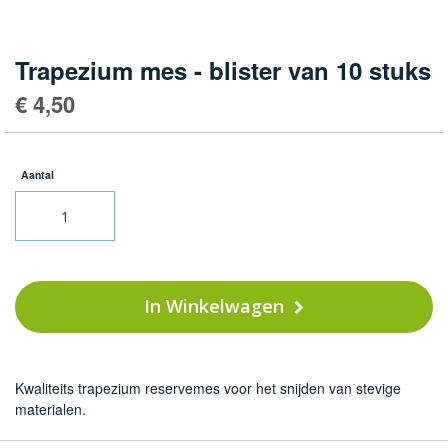
Ga
naar
het
Trapezium mes - blister van 10 stuks
begin
€ 4,50
van
de
afbeeldingen-
gallerij
Aantal
In Winkelwagen
Kwaliteits trapezium reservemes voor het snijden van stevige
materialen.