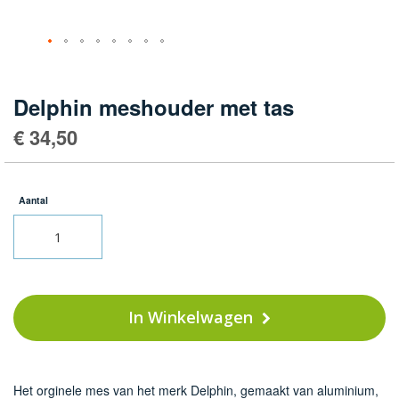
Ga
naar
het
Delphin meshouder met tas
begin
€ 34,50
van
de
afbeeldingen-
gallerij
Aantal
In Winkelwagen
Het orginele mes van het merk Delphin, gemaakt van aluminium,