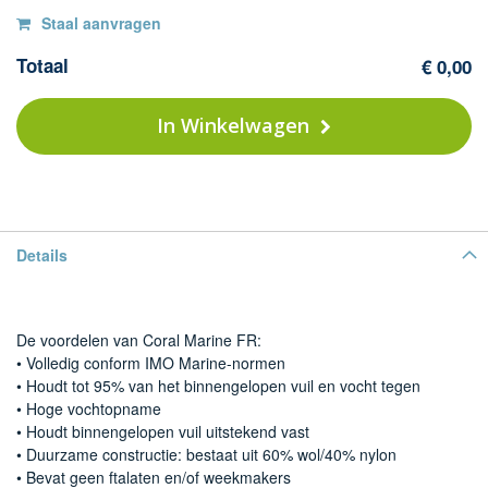
Op
Co
Staal aanvragen
Ma
voorraad
Totaal
€ 0,00
-
42
H
In Winkelwagen
K
re
Details
De voordelen van Coral Marine FR:
• Volledig conform IMO Marine-normen
• Houdt tot 95% van het binnengelopen vuil en vocht tegen
• Hoge vochtopname
• Houdt binnengelopen vuil uitstekend vast
• Duurzame constructie: bestaat uit 60% wol/40% nylon
• Bevat geen ftalaten en/of weekmakers