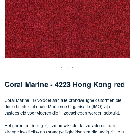
Ga
naar
Coral Marine - 4223 Hong Kong red
het
begin
van
Coral Marine FR voldoet aan alle brandveiligheidsnormen die
de
door de Internationale Maritieme Organisatie (IMO) zijn
afbeeldingen-
vastgesteld voor vloeren die in zeeschepen worden gebruikt.
gallerij
Het garen en de rug zijn zo ontwikkeld dat ze voldoen aan
strenge kwaliteits- en (brand)veiligheidseisen die nodig zijn om