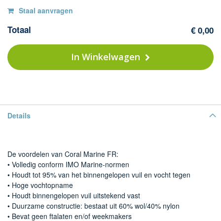
Op
Co
Staal aanvragen
Ma
voorraad
Totaal
€ 0,00
-
42
N
In Winkelwagen
Yo
bl
Details
De voordelen van Coral Marine FR:
• Volledig conform IMO Marine-normen
• Houdt tot 95% van het binnengelopen vuil en vocht tegen
• Hoge vochtopname
• Houdt binnengelopen vuil uitstekend vast
• Duurzame constructie: bestaat uit 60% wol/40% nylon
• Bevat geen ftalaten en/of weekmakers