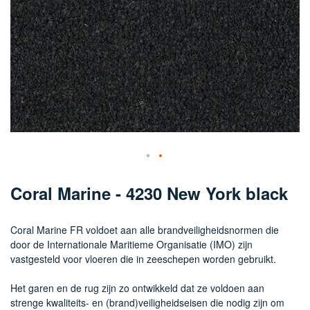
Ga
naar
Coral Marine - 4230 New York black
het
begin
van
Coral Marine FR voldoet aan alle brandveiligheidsnormen die
de
door de Internationale Maritieme Organisatie (IMO) zijn
afbeeldingen-
vastgesteld voor vloeren die in zeeschepen worden gebruikt.
gallerij
Het garen en de rug zijn zo ontwikkeld dat ze voldoen aan
strenge kwaliteits- en (brand)veiligheidseisen die nodig zijn om