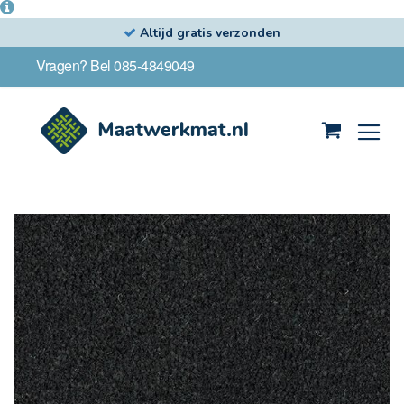
Altijd gratis verzonden
Ga
Vragen? Bel 085-4849049
naar
de
inhoud
Winkelwag
Ga
naar
het
einde
van
de
afbeeldingen-
gallerij