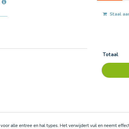
Ga
naar
het
Staal aa
begin
van
de
afbeeldingen-
gallerij
Totaal
Forbo
Op
Coral
voorraad
Brush
-
5730
vulcan
black
 voor alle entree en hal types. Het verwijdert vuil en neemt effe