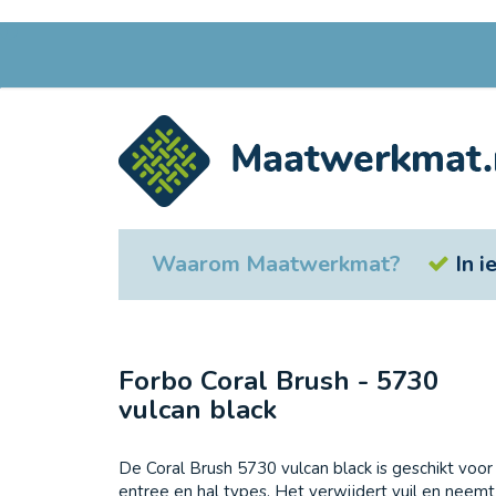
Ga
naar
de
inhoud
Waarom Maatwerkmat?
In 
Forbo Coral Brush - 5730
vulcan black
De Coral Brush 5730 vulcan black is geschikt voor 
entree en hal types. Het verwijdert vuil en neemt