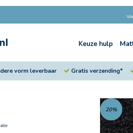
Vr
Keuze hulp
Mat
iedere vorm leverbaar
Gratis verzending*
Ga
naar
20%
het
einde
van
alle
de
afbeeldingen-