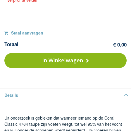
* Verplichte velden
Op
F
Staal aanvragen
Co
voorraad
Totaal
€ 0,00
Cl
-
47
In Winkelwagen
ta
Details
Uit onderzoek is gebleken dat wanneer iemand op de Coral
Classic 4764 taupe zijn voeten veegt, tot wel 95% van het vocht
en vuil onder de schoenen wordt verwijderd. Uw vloeren blijven