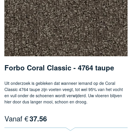
Ga
naar
Forbo Coral Classic - 4764 taupe
het
begin
van
Uit onderzoek is gebleken dat wanneer iemand op de Coral
de
Classic 4764 taupe zijn voeten veegt, tot wel 95% van het vocht
afbeeldingen-
en vuil onder de schoenen wordt verwijderd. Uw vloeren blijven
gallerij
hier door dus langer mooi, schoon en droog.
Vanaf €
37.56