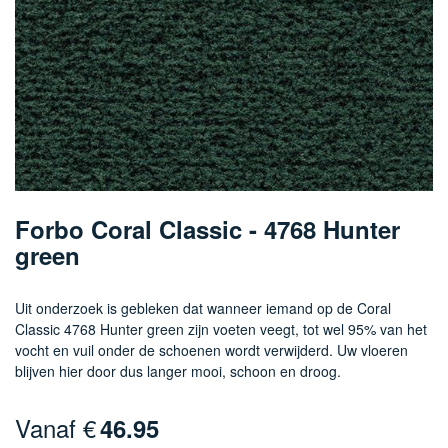
Ga
naar
Forbo Coral Classic - 4768 Hunter
het
green
begin
van
de
Uit onderzoek is gebleken dat wanneer iemand op de Coral
afbeeldingen-
Classic 4768 Hunter green zijn voeten veegt, tot wel 95% van het
gallerij
vocht en vuil onder de schoenen wordt verwijderd. Uw vloeren
blijven hier door dus langer mooi, schoon en droog.
Vanaf €
46.95