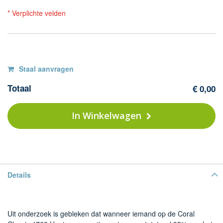
* Verplichte velden
Op
F
Staal aanvragen
Co
voorraad
Totaal
€ 0,00
Cl
-
47
In Winkelwagen
Hu
gr
Details
Uit onderzoek is gebleken dat wanneer iemand op de Coral