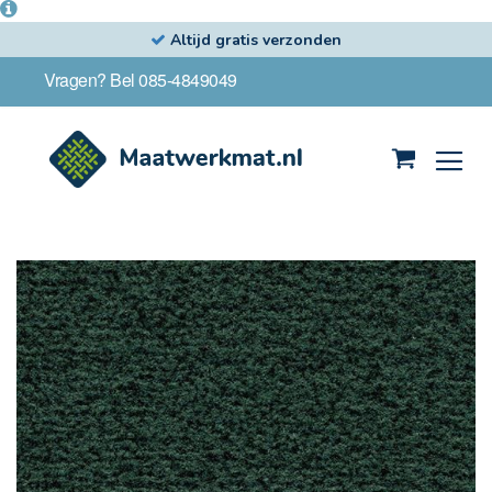
Altijd gratis verzonden
Ga
Vragen? Bel 085-4849049
naar
de
inhoud
Winkelwag
Ga
naar
het
einde
van
de
afbeeldingen-
gallerij