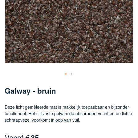
Ga
naar
Galway - bruin
het
begin
van
Deze licht gemêleerde mat is makkelijk toepasbaar en bijzonder
de
functioneel. Het slijtvaste polyamide absorbeert vocht en de lichte
afbeeldingen-
schraapvezel voorkomt inloop van vuil.
gallerij
Vanaf €
35