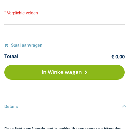
* Verplichte velden
Op
G
Staal aanvragen
-
voorraad
Totaal
€ 0,00
br
In Winkelwagen
Details
Deze licht gemêleerde mat is makkelijk toepasbaar en bijzonder