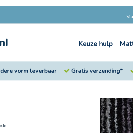
Vr
Keuze hulp
Mat
iedere vorm leverbaar
Gratis verzending*
Ga
naar
het
einde
van
ende
de
afbeeldingen-