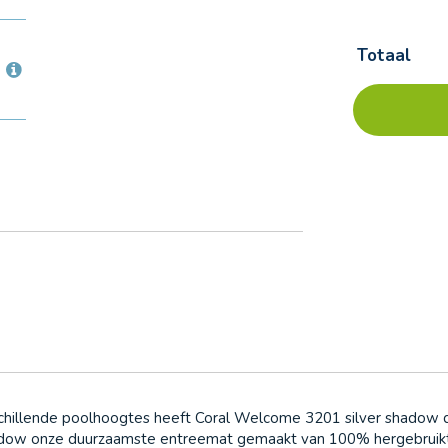
Totaal
Forbo
Op
Coral
voorraad
Welcome
-
3201
silver
shadow
chillende poolhoogtes heeft Coral Welcome 3201 silver shadow de
adow onze duurzaamste entreemat gemaakt van 100% hergebruikte