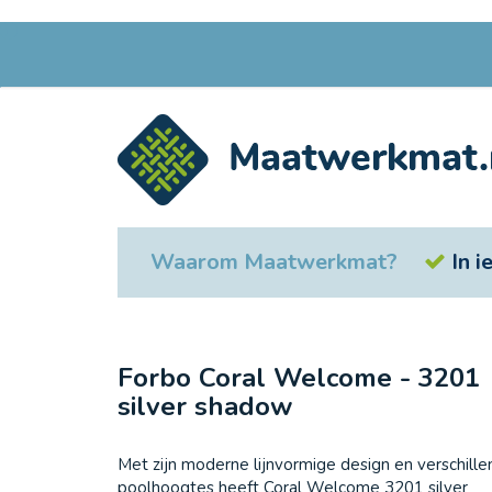
Ga
naar
de
inhoud
Waarom Maatwerkmat?
In 
Forbo Coral Welcome - 3201
silver shadow
Met zijn moderne lijnvormige design en verschill
poolhoogtes heeft Coral Welcome 3201 silver