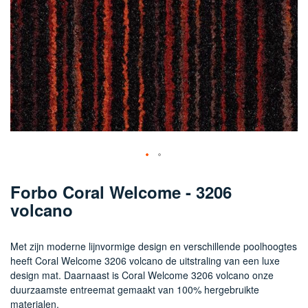
Ga
naar
Forbo Coral Welcome - 3206
het
volcano
begin
van
de
Met zijn moderne lijnvormige design en verschillende poolhoogtes
afbeeldingen-
heeft Coral Welcome 3206 volcano de uitstraling van een luxe
gallerij
design mat. Daarnaast is Coral Welcome 3206 volcano onze
duurzaamste entreemat gemaakt van 100% hergebruikte
materialen.