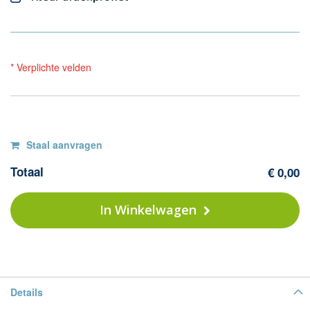
* Verplichte velden
Op
F
Staal aanvragen
Co
voorraad
Totaal
€ 0,00
W
-
32
In Winkelwagen
vo
Details