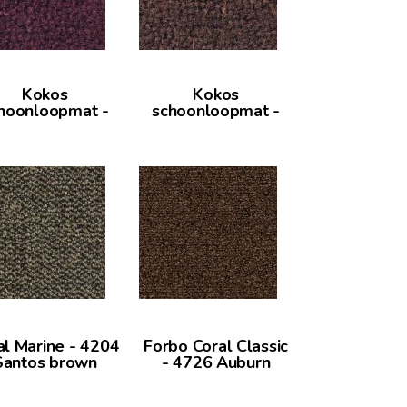
Kokos
Kokos
hoonloopmat -
schoonloopmat -
bordeaux
terra
al Marine - 4204
Forbo Coral Classic
Santos brown
- 4726 Auburn