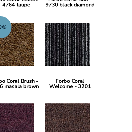
- 4764 taupe
9730 black diamond
0%
bo Coral Brush -
Forbo Coral
6 masala brown
Welcome - 3201
silver shadow