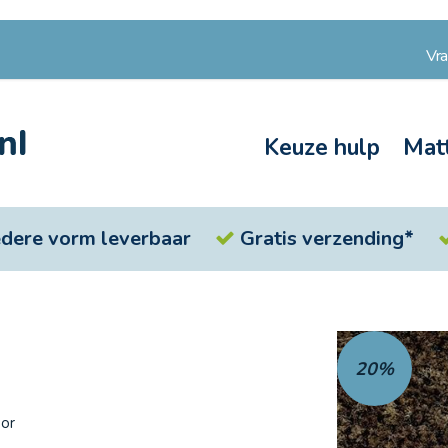
Vr
Keuze hulp
Mat
iedere vorm leverbaar
Gratis verzending*
Ga
naar
20%
het
einde
van
oor
de
afbeeldingen-