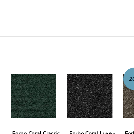
2
Forbo Coral Classic
Forbo Coral Luxe -
For