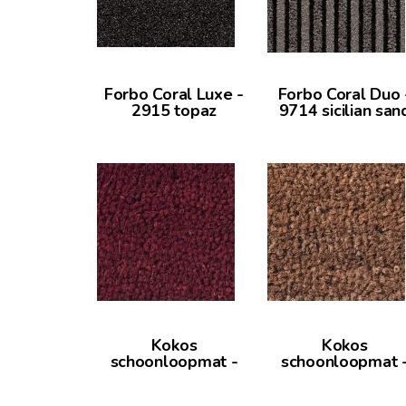
Forbo Coral Luxe -
Forbo Coral Duo 
2915 topaz
9714 sicilian san
Kokos
Kokos
schoonloopmat -
schoonloopmat 
rood
naturel