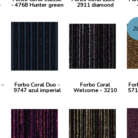
-
- 4768 Hunter green
2911 diamond
2
 -
Forbo Coral Duo -
Forbo Coral
For
9747 azul imperial
Welcome - 3210
571
black magic