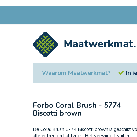
Ga
naar
de
inhoud
Waarom Maatwerkmat?
In 
Forbo Coral Brush - 5774
Biscotti brown
De Coral Brush 5774 Biscotti brown is geschikt v
alle entree en hal types. Het verwijdert vuil en