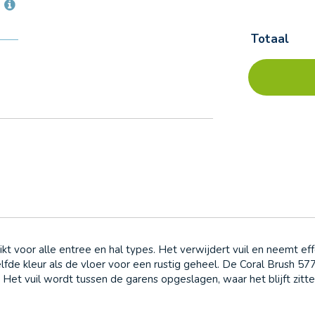
Totaal
Forbo
Op
Coral
voorraad
Brush
-
5774
Biscotti
brown
kt voor alle entree en hal types. Het verwijdert vuil en neemt ef
elfde kleur als de vloer voor een rustig geheel. De Coral Brush 57
 Het vuil wordt tussen de garens opgeslagen, waar het blijft zitt