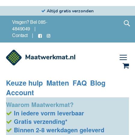
Altijd gratis verzonden
Ga
S
Vragen? Bel 085-
naar
4849049
de
Contact
inhoud
Wi
Keuze hulp
Matten
FAQ
Blog
Account
Waarom Maatwerkmat?
In iedere vorm leverbaar
Gratis verzending*
Binnen 2-8 werkdagen geleverd