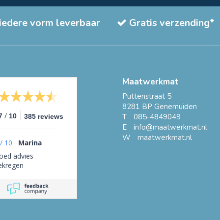
 iedere vorm leverbaar
Gratis verzending*
Maatwerkmat
Puttenstraat 5
8281 BP Genemuiden
/
7
10
T
085-4849049
385 reviews
E
info@maatwerkmat.nl
W
maatwerkmat.nl
/
10
Marina
oed advies
ekregen