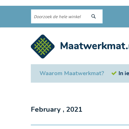
Search
Ga
naar
de
Search
inhoud
Waarom Maatwerkmat?
In 
February , 2021