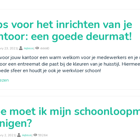
ps voor het inrichten van je
ntoor: een goede deurmat!
ry 23, 2021|
Admin
|
44440
 voor jouw kantoor een warm welkom voor je medewerkers en je r
oor een entreemat die past bij de kleuren van je huisstijl. Hiermee
ede sfeer en houdt je ook je werkvloer schoon!
ezen
e moet ik mijn schoonloop
inigen?
ry 2, 2021|
Admin
|
59264