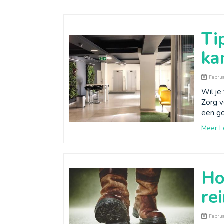
Ti
ka
Februa
Wil je
Zorg v
een go
Meer L
Ho
re
Februa