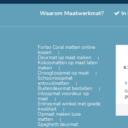
Waarom Maatwerkmat?
In
Forbo Coral matten online
kopen
Deurmat op maat maken
Kokosmatten op maat laten
maken
8.
Droogloopmat op maat
Schoonloopmat
antivuilmatten
9
Buitendeurmat bestellen
G
Inloopmat voordeur op
g
maat
Entreemat winkel met goede
kwaliteit
Opmaat maken luxe
matten
Spaghetti deurmat