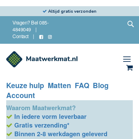
Altijd gratis verzonden
Ga
S
Vragen? Bel 085-
naar
4849049
de
Contact
inhoud
Wi
Keuze hulp
Matten
FAQ
Blog
Account
Waarom Maatwerkmat?
In iedere vorm leverbaar
Gratis verzending*
Binnen 2-8 werkdagen geleverd