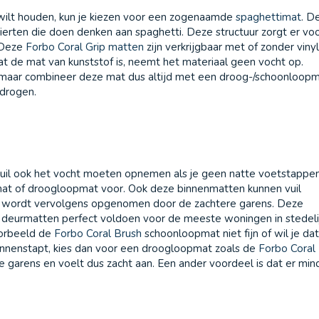
 wilt houden, kun je kiezen voor een zogenaamde
spaghettimat
. D
ierten die doen denken aan spaghetti. Deze structuur zorgt er vo
. Deze
Forbo Coral Grip matten
zijn verkrijgbaar met of zonder vinyl
at de mat van kunststof is, neemt het materiaal geen vocht op.
, maar combineer deze mat dus altijd met een droog-/schoonloop
 drogen.
vuil ook het vocht moeten opnemen als je geen natte voetstappe
pmat of droogloopmat voor. Ook deze binnenmatten kunnen vuil
ht wordt vervolgens opgenomen door de zachtere garens. Deze
e deurmatten perfect voldoen voor de meeste woningen in stedeli
oorbeeld de
Forbo Coral Brush
schoonloopmat niet fijn of wil je dat
nnenstapt, kies dan voor een droogloopmat zoals de
Forbo Coral
 garens en voelt dus zacht aan. Een ander voordeel is dat er min