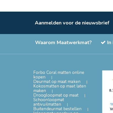
Aanmelden voor de nieuwsbrief
Waarom Maatwerkmat?
In
Forbo Coral matten online
kopen
Deurmat op maat maken
Kokosmatten op maat laten
maken
8.
Droogloopmat op maat
Schoonloopmat
antivuilmatten
1
Buitendeurmat bestellen
V